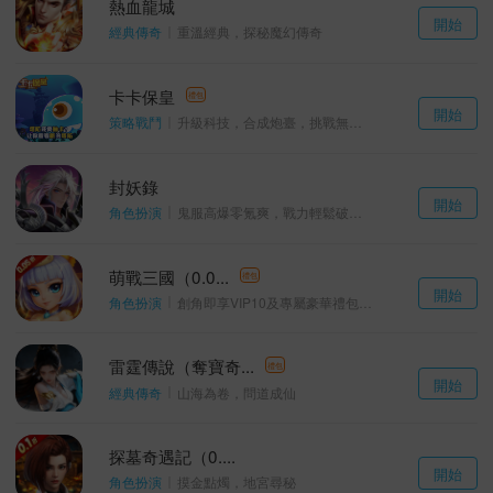
熱血龍城
台,登入馬
開始
上玩,免
經典傳奇
重溫經典，探秘魔幻傳奇
費,H5
H5遊戲平
卡卡保皇
禮包
台,登入馬
開始
上玩,免
策略戰鬥
升級科技，合成炮臺，挑戰無盡關卡！
費,H5
H5遊戲平
封妖錄
台,登入馬
開始
上玩,免
角色扮演
鬼服高爆零氪爽，戰力輕鬆破億，上線就霸榜的國風仙俠手遊！
費,H5
H5遊戲平
萌戰三國（0.0...
禮包
台,登入馬
開始
上玩,免
角色扮演
創角即享VIP10及專屬豪華禮包，特權一步到位
費,H5
H5遊戲平
雷霆傳說（奪寶奇...
禮包
台,登入馬
開始
上玩,免
經典傳奇
山海為卷，問道成仙
費,H5
H5遊戲平
探墓奇遇記（0....
台,登入馬
開始
上玩,免
角色扮演
摸金點燭，地宮尋秘