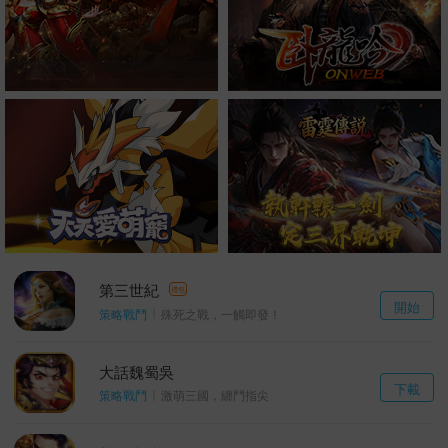
H5遊戲平
第三世紀
禮包
台,登入馬
開始
上玩,免
策略戰鬥
殊死之戰，一觸即發！
費,H5
H5遊戲平
大話魏蜀吳
台,登入馬
下載
上玩,免
策略戰鬥
激萌三國，纏鬥指尖
費,H5
H5遊戲平