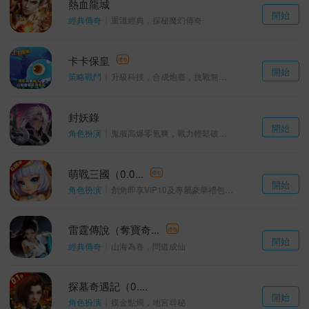
熱血龍城
台,登入馬
開始
上玩,免
經典傳奇
重溫經典，探秘魔幻傳奇
費,H5
H5遊戲平
卡卡保皇
禮包
台,登入馬
開始
上玩,免
策略戰鬥
升級科技，合成炮臺，挑戰無盡關卡！
費,H5
H5遊戲平
封妖錄
台,登入馬
開始
上玩,免
角色扮演
鬼服高爆零氪爽，戰力輕鬆破億，上線就霸榜的國風仙俠手遊！
費,H5
H5遊戲平
萌戰三國（0.0...
禮包
台,登入馬
開始
上玩,免
角色扮演
創角即享VIP10及專屬豪華禮包，特權一步到位
費,H5
H5遊戲平
雷霆傳說（奪寶奇...
禮包
台,登入馬
開始
上玩,免
經典傳奇
山海為卷，問道成仙
費,H5
H5遊戲平
探墓奇遇記（0....
台,登入馬
開始
上玩,免
角色扮演
摸金點燭，地宮尋秘